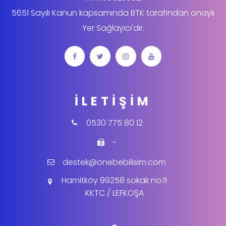
5651 Sayılı Kanun kapsamında BTK tarafından onaylı
Yer Sağlayıcı'dır.
İLETIŞIM
0530 775 80 12
-
destek@onebebilisim.com
Hamitköy 99258 sokak no:11
KKTC / LEFKOŞA