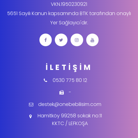
VKN.1950230921
5651 Sayılı Kanun kapsamında BTK tarafından onaylı
Yer Sağlayıcı'dır.
İLETIŞIM
0530 775 80 12
-
destek@onebebilisim.com
Hamitköy 99258 sokak no:11
KKTC / LEFKOŞA