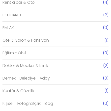
Rent a car & Oto
(4)
E-TİCARET
(2)
EMLAK
(0)
Otel & Salon & Pansiyon
(1)
Eğitim - Okul
(0)
Doktor & Medikal & Klinik
(2)
Dernek - Belediye - Aday
(0)
Kuaför & Güzellik
(1)
Kişisel - Fotoğrafçılık - Blog
(0)