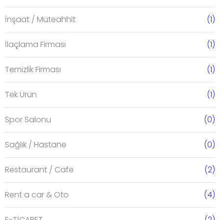
İnşaat / Müteahhit
(1)
İlaçlama Firması
(1)
Temizlik Firması
(1)
Tek Ürün
(1)
Spor Salonu
(0)
Sağlık / Hastane
(0)
Restaurant / Cafe
(2)
Rent a car & Oto
(4)
E-TİCARET
(2)