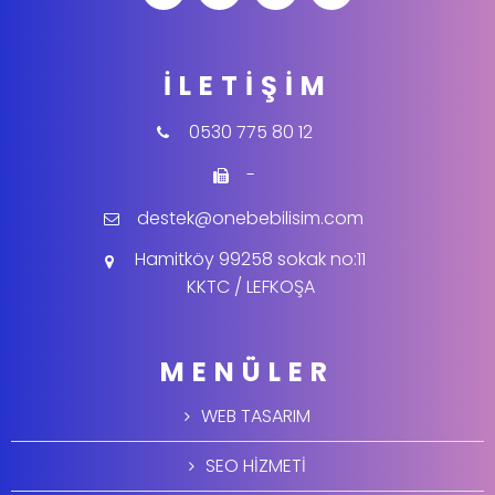
İLETIŞIM
0530 775 80 12
-
destek@onebebilisim.com
Hamitköy 99258 sokak no:11
KKTC / LEFKOŞA
MENÜLER
WEB TASARIM
SEO HİZMETİ