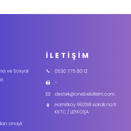
İLETIŞIM
ama ve Sosyal
0530 775 80 12
et
-
destek@onebebilisim.com
Hamitköy 99258 sokak no:11
KKTC / LEFKOŞA
dan onaylı