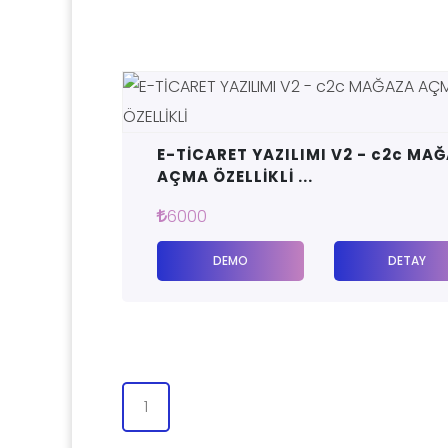
E-TİCARET YAZILIMI V2 - c2c MA
AÇMA ÖZELLİKLİ ...
6000
DEMO
DETAY
1