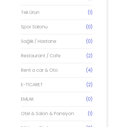
Tek Ürün
(1)
Spor Salonu
(0)
Sağlık / Hastane
(0)
Restaurant / Cafe
(2)
Rent a car & Oto
(4)
E-TİCARET
(2)
EMLAK
(0)
Otel & Salon & Pansiyon
(1)