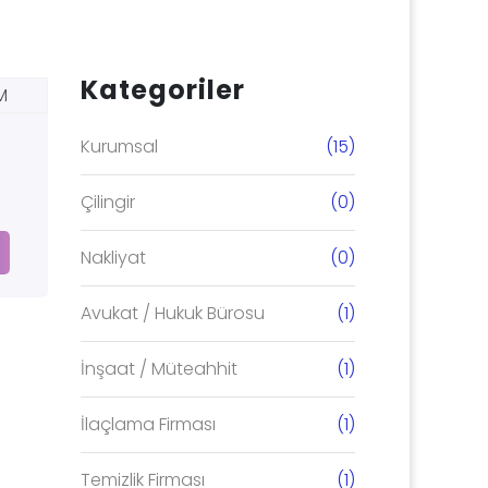
Kategoriler
Kurumsal
(15)
Çilingir
(0)
Nakliyat
(0)
Avukat / Hukuk Bürosu
(1)
İnşaat / Müteahhit
(1)
İlaçlama Firması
(1)
Temizlik Firması
(1)