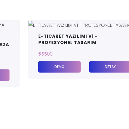
E-TİCARET YAZILIMI V1 -
PROFESYONEL TASARIM
ĞAZA
5500
DEMO
DETAY