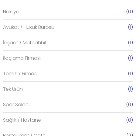
Nakliyat
(0)
Avukat / Hukuk Bürosu
(1)
İnşaat / Müteahhit
(1)
İlaçlama Firması
(1)
Temizlik Firması
(1)
Tek Ürün
(1)
Spor Salonu
(0)
Sağlık / Hastane
(0)
Restaurant / Cafe
(2)