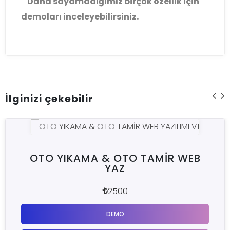
-
Daha sayamadığımız birçok özellik için
demoları inceleyebilirsiniz.
İlginizi çekebilir
B
QR MENU WEB YAZILIMI
1500
DEMO
DETAY