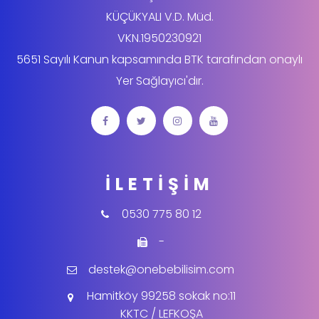
KÜÇÜKYALI V.D. Müd.
VKN.1950230921
5651 Sayılı Kanun kapsamında BTK tarafından onaylı
Yer Sağlayıcı'dır.
İLETIŞIM
0530 775 80 12
-
destek@onebebilisim.com
Hamitköy 99258 sokak no:11
KKTC / LEFKOŞA